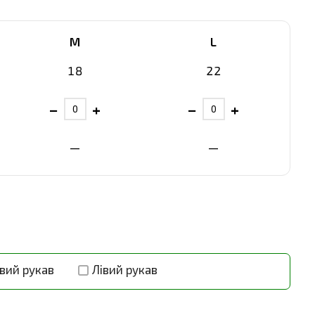
M
L
18
22
−
+
−
+
—
—
вий рукав
Лівий рукав