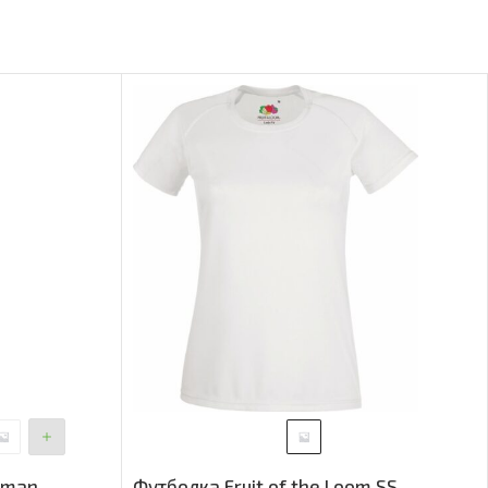
oman
Футболка Fruit of the Loom SS