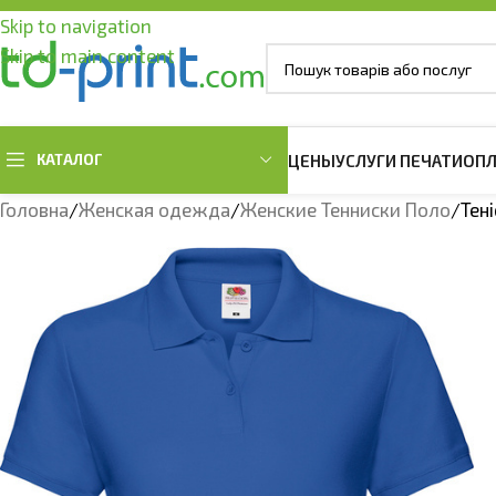
Skip to navigation
Skip to main content
КАТАЛОГ
ЦЕНЫ
УСЛУГИ ПЕЧАТИ
ОПЛ
Головна
Женская одежда
Женские Тенниски Поло
Тен
ОДЕЖДА ОВЕРСАЙЗ
МУЖСКАЯ ОДЕЖДА
ЖЕНСКАЯ ОДЕ
Футболки оверсайз
Мужские футболки
Женские футб
Худи оверсайз
Мужские Тенниски Поло
Женские Тенни
Мужские свитшоты
Женские свит
Мужские Худи и Регланы
Женские Худи 
Женские жиле