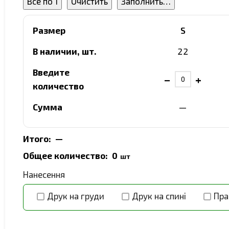
Все по 1
Очистить
Заполнить…
Размер
S
В наличии, шт.
22
Введите
−
+
количество
Сумма
—
Итого:
—
Общее количество:
0
шт
Нанесення
Друк на груди
Друк на спині
Пра