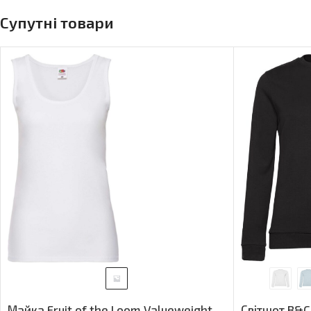
Супутні товари
Майка Fruit of the Loom Valueweight
Світшот B&C