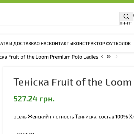
г. Ки
пн-пт
АТА И ДОСТАВКА
О НАС
КОНТАКТЫ
КОНСТРУКТОР ФУТБОЛОК
іска Fruit of the Loom Premium Polo Ladies
ЖДА
ДЕТСКАЯ ОДЕЖДА
Теніска Fruit of the Loo
олки
Детские футболки
ски Поло
Детские Тенниски Поло
527.24
грн.
шоты
Детские свитшоты
и Регланы
Детские Худи и Регланы
осень Женский плотность Тенниска, состав 100% Х
тки