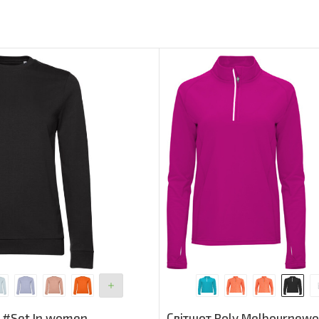
 #Set In women
Світшот Roly Melbournew