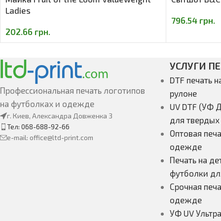
Ladies
796.54
грн.
202.66
грн.
УСЛУГИ П
DTF печать н
Профессиональная печать логотипов
рулоне
на футболках и одежде
UV DTF (УФ Д
г. Киев, Александра Довженка 3
для твердых
Тел: 068-688-92-66
Оптовая печа
e-mail: office@ltd-print.com
одежде
Печать на де
футболки дл
Срочная печа
одежде
УФ UV Ультр