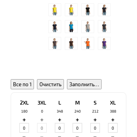
Все по 1
Очистить
Заполнить…
2XL
3XL
L
M
S
XL
180
0
348
240
212
388
+
+
+
+
+
+
−
−
−
−
−
−