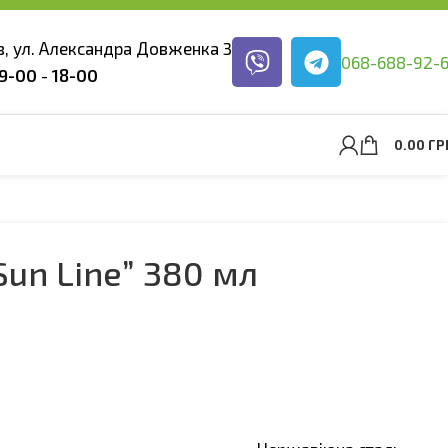
ев, ул. Александра Довженка 3
068-688-92-
9-00
-
18-00
0.00
ГР
un Line” 380 мл