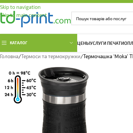
Skip to navigation
Skip to main content
КАТАЛОГ
ЦЕНЫ
УСЛУГИ ПЕЧАТИ
ОПЛ
Головна
Термоси та термокружки
Термочашка ‘Moka’ Т
ОДЕЖДА ОВЕРСАЙЗ
МУЖСКАЯ ОДЕЖДА
ЖЕНСКАЯ ОДЕ
Футболки оверсайз
Мужские футболки
Женские футб
Худи оверсайз
Мужские Тенниски Поло
Женские Тенни
Мужские свитшоты
Женские свит
Мужские Худи и Регланы
Женские Худи 
Женские жиле