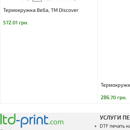
Термокружка Bella, TM Discover
572.01
грн.
Термокружка
286.70
грн.
УСЛУГИ П
DTF печать н