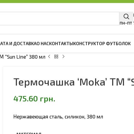
г. Ки
пн-пт
АТА И ДОСТАВКА
О НАС
КОНТАКТЫ
КОНСТРУКТОР ФУТБОЛОК
М “Sun Line” 380 мл
ЖДА
ДЕТСКАЯ ОДЕЖДА
Термочашка ‘Moka’ ТМ “S
олки
Детские футболки
ски Поло
Детские Тенниски Поло
475.60
грн.
шоты
Детские свитшоты
и Регланы
Детские Худи и Регланы
Нержавеющая сталь, силикон, 380 мл
тки