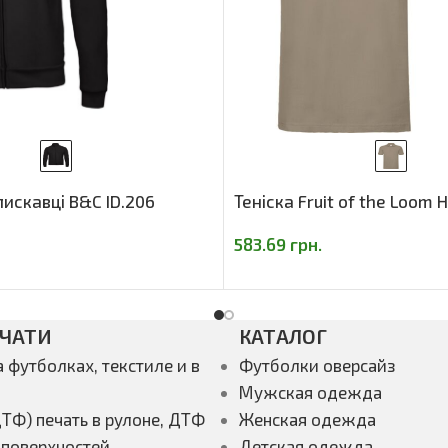
лискавці B&C ID.206
Теніска Fruit of the Loom 
583.69
грн.
ЕЧАТИ
КАТАЛОГ
а футболках, текстиле и в
Футболки оверсайз
Мужская одежда
ТФ) печать в рулоне, ДТФ
Женская одежда
 поверхностей
Детская одежда