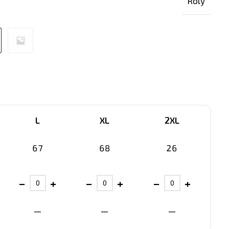
Roly
L
XL
2XL
67
68
26
−
+
−
+
−
+
—
—
—