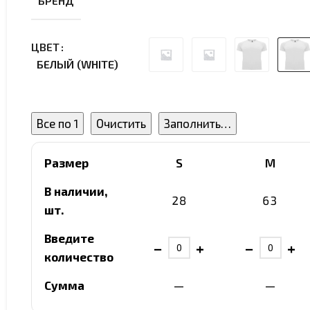
БРЕНД
ЦВЕТ
БЕЛЫЙ (WHITE)
Все по 1
Очистить
Заполнить…
Размер
S
M
В наличии,
28
63
шт.
Введите
−
+
−
+
количество
Сумма
—
—