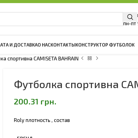
г. Ки
пн-пт
АТА И ДОСТАВКА
О НАС
КОНТАКТЫ
КОНСТРУКТОР ФУТБОЛОК
ка спортивна CAMISETA BAHRAIN
ЖДА
ДЕТСКАЯ ОДЕЖДА
Футболка спортивна CA
олки
Детские футболки
ски Поло
Детские Тенниски Поло
200.31
грн.
шоты
Детские свитшоты
и Регланы
Детские Худи и Регланы
Roly плотность , состав
тки