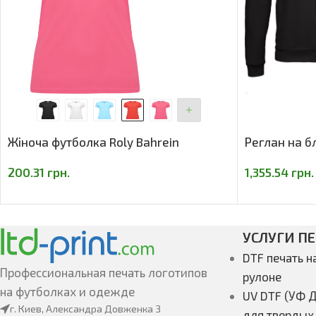
Жіноча футболка Roly Bahrein
Реглан на б
200.31
грн.
1,355.54
грн.
УСЛУГИ П
DTF печать н
Профессиональная печать логотипов
рулоне
на футболках и одежде
UV DTF (УФ Д
г. Киев, Александра Довженка 3
для твердых