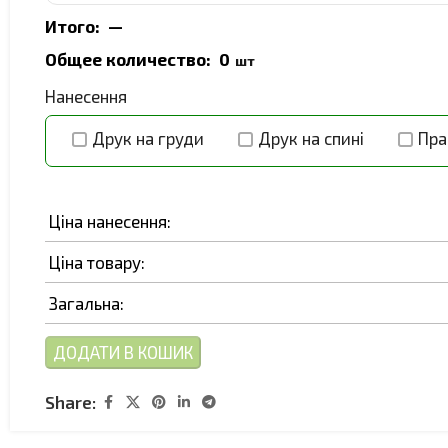
Итого:
—
Общее количество:
0
шт
Нанесення
Друк на груди
Друк на спині
Пра
Ціна нанесення:
Ціна товару:
Загальна:
ДОДАТИ В КОШИК
Share: