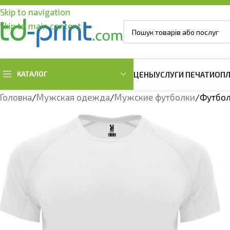
Skip to navigation
Skip to main content
КАТАЛОГ
ЦЕНЫ
УСЛУГИ ПЕЧАТИ
ОПЛ
Головна
Мужская одежда
Мужские футболки
Футбол
ОДЕЖДА ОВЕРСАЙЗ
МУЖСКАЯ ОДЕЖДА
ЖЕНСКАЯ ОДЕ
Футболки оверсайз
Мужские футболки
Женские футб
Худи оверсайз
Мужские Тенниски Поло
Женские Тенни
Мужские свитшоты
Женские свит
Мужские Худи и Регланы
Женские Худи 
Женские жиле