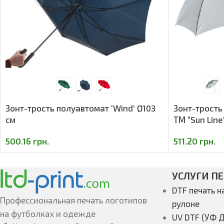
Зонт-трость полуавтомат ‘Wind’ Ø103
Зонт-трость
cм
ТМ “Sun Line
500.16
грн.
511.20
грн.
УСЛУГИ П
DTF печать н
Профессиональная печать логотипов
рулоне
на футболках и одежде
UV DTF (УФ Д