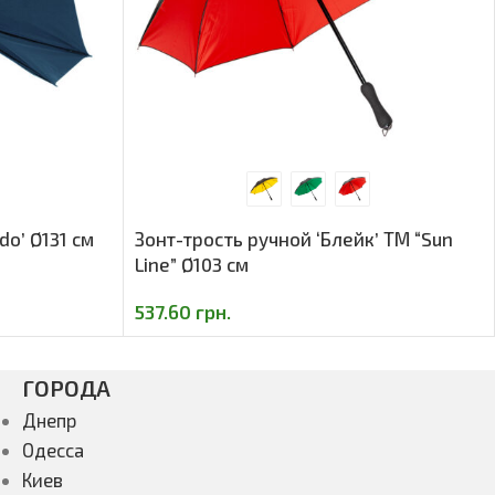
do’ Ø131 cм
Зонт-трость ручной ‘Блейк’ ТМ “Sun
Line” Ø103 cм
537.60
грн.
ГОРОДА
Днепр
Одесса
Киев