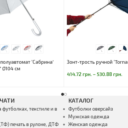
 полуавтомат ‘Сабрина’
Зонт-трость ручной ‘Torna
” Ø104 cм
414.72
грн.
–
530.88
грн.
ЕЧАТИ
КАТАЛОГ
а футболках, текстиле и в
Футболки оверсайз
Мужская одежда
ТФ) печать в рулоне, ДТФ
Женская одежда