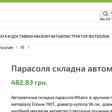
г. Ки
пн-пт
АТА И ДОСТАВКА
О НАС
КОНТАКТЫ
КОНСТРУКТОР ФУТБОЛОК
iscover
ЖДА
ДЕТСКАЯ ОДЕЖДА
Парасоля складна автом
олки
Детские футболки
ски Поло
Детские Тенниски Поло
482.83
грн.
шоты
Детские свитшоты
и Регланы
Детские Худи и Регланы
Автоматична складна парасоля Milano зі зручною 
тки
матеріалу Епонж 190Т, діаметр купола 96 см., дов
надійний механізм антивітер (спеціальні пружини 