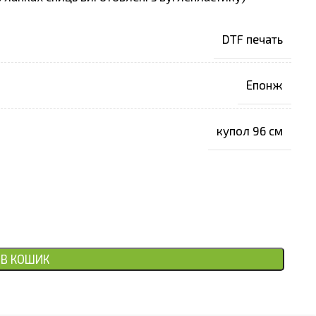
DTF печать
Епонж
купол 96 см
В КОШИК