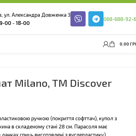
ев, ул. Александра Довженка 3
068-688-92-
9-00
-
18-00
0.00
ГР
ат Milano, TM Discover
пластиковою ручкою (покриття софттач), купол з
жина в складеному стані 28 см. Парасоля має
в ланках спиць виготовлені з вуглепластику)