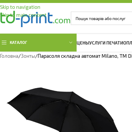
Skip to navigation
Skip to main content
КАТАЛОГ
ЦЕНЫ
УСЛУГИ ПЕЧАТИ
ОПЛ
Головна
Зонты
Парасоля складна автомат Milano, TM D
ОДЕЖДА ОВЕРСАЙЗ
МУЖСКАЯ ОДЕЖДА
ЖЕНСКАЯ ОДЕ
Футболки оверсайз
Мужские футболки
Женские футб
Худи оверсайз
Мужские Тенниски Поло
Женские Тенни
Мужские свитшоты
Женские свит
Мужские Худи и Регланы
Женские Худи 
Женские жиле