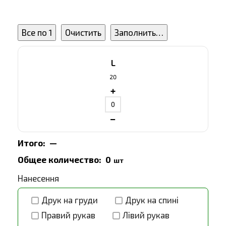
Все по 1
Очистить
Заполнить…
L
20
+
−
Итого:
—
Общее количество:
0
шт
Нанесення
Друк на груди
Друк на спині
Правий рукав
Лівий рукав