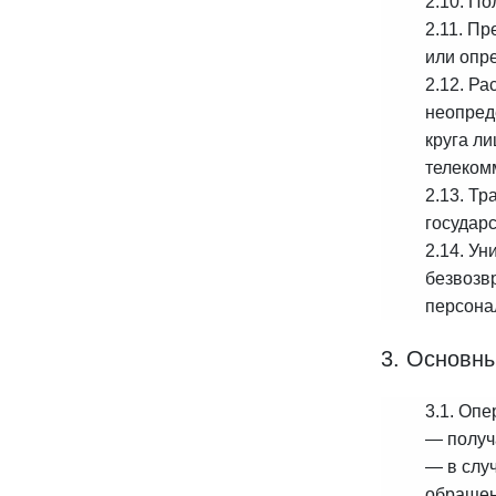
2.10. П
2.11. П
или опре
2.12. Р
неопред
круга л
телеком
2.13. Т
государ
2.14. У
безвозв
персона
3. Основны
3.1. Опе
— получ
— в слу
обращен