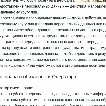
ользователь — любой посетитель веб-сайта
https://ltd-print.co
редоставление персональных данных — действия, направл
деленному кругу лиц.
аспространение персональных данных — любые действия, 
еленному кругу лиц (передача персональных данных) или 
иц, в том числе обнародование персональных данных в ср
муникационных сетях или предоставление доступа к персо
рансграничная передача персональных данных — передача 
ства органу власти иностранного государства, иностранном
ничтожение персональных данных — любые действия, в рез
ратно с невозможностью дальнейшего восстановления сод
льных данных и/или уничтожаются материальные носители
е права и обязанности Оператора
ратор имеет право:
ать от субъекта персональных данных достоверные инфор
чае отзыва субъектом персональных данных согласия на об
ия с требованием о прекращении обработки персональных