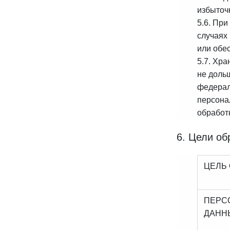
избыточ
5.6. Пр
случаях
или обе
5.7. Хр
не доль
федерал
персона
обработ
6. Цели об
ЦЕЛЬ
ПЕРС
ДАНН