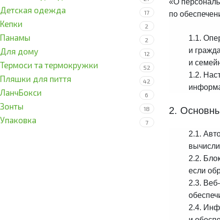
«О персональ
Детская одежда
17
по обеспечен
Кепки
2
Панамы
1.1. Оп
2
Для дому
и гражд
12
и семейн
Термоси та термокружки
52
1.2. На
Пляшки для пиття
42
информа
ЛанчБокси
6
Зонты
18
2. Основны
Упаковка
7
2.1. Ав
вычисли
2.2. Бл
если об
2.3. Ве
обеспеч
2.4. Ин
и обесп