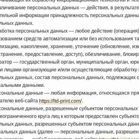
езличивание персональных данных — действия, в результат
тельной информации принадлежность персональных данных
льных данных.
работка персональных данных — любое действие (операция)
ьзованием средств автоматизации или без использования та
изацию, накопление, хранение, уточнение (обновление, из
странение, предоставление, доступ), обезличивание, блоки
ератор — государственный орган, муниципальный орган, юр
ми лицами организующие и/или осуществляющие обработку 
льных данных, состав персональных данных, подлежащих о
нальными данными.
рсональные данные — любая информация, относящаяся пря
ателю веб-сайта
https://ltd-print.com/
.
рсональные данные, разрешенные субъектом персональных
неограниченного круга лиц к которым предоставлен субъект
льных данных, разрешенных субъектом персональных данн
нальных данных (далее — персональные данные, разрешен