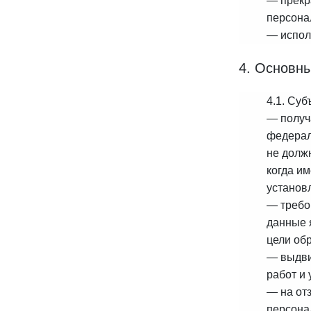
— прекр
персона
— испол
4. Основны
4.1. Су
— получ
федерал
не долж
когда и
установ
— требо
данные 
цели об
— выдви
работ и 
— на от
персона