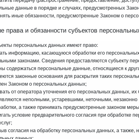
атить передачу (распространение, предоставление, доступ)
льные данные в порядке и случаях, предусмотренных Зако
нять иные обязанности, предусмотренные Законом о перс
е права и обязанности субъектов персональны
бъекты персональных данных имеют право:
ать информацию, касающуюся обработки его персональных
ьными законами. Сведения предоставляются субъекту перс
ны содержаться персональные данные, относящиеся к друг
меются законные основания для раскрытия таких персонал
лен Законом о персональных данных;
вать от оператора уточнения его персональных данных, их
являются неполными, устаревшими, неточными, незаконно
работки, а также принимать предусмотренные законом меры
гать условие предварительного согласия при обработке пе
услуг;
зыв согласия на обработку персональных данных, а также,
льных данных;