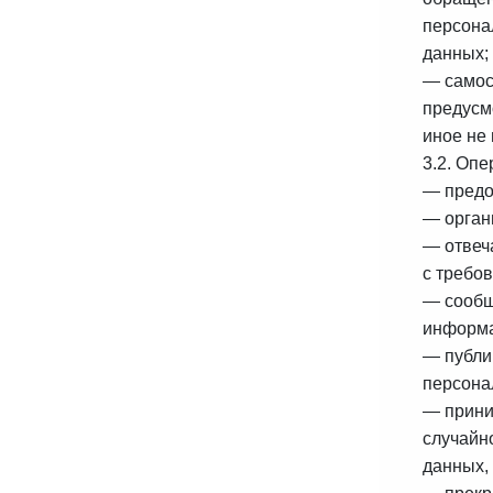
персона
данных;
— самос
предусм
иное не
3.2. Опе
— предо
— орган
— отвеч
с требо
— сообщ
информа
— публи
персона
— прини
случайн
данных,