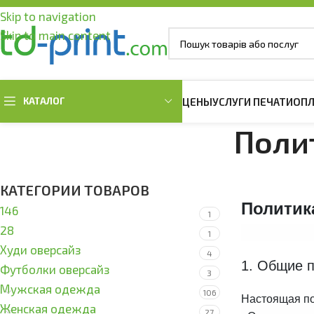
Skip to navigation
Skip to main content
КАТАЛОГ
ЦЕНЫ
УСЛУГИ ПЕЧАТИ
ОПЛ
Поли
ОДЕЖДА ОВЕРСАЙЗ
МУЖСКАЯ ОДЕЖДА
ЖЕНСКАЯ ОДЕ
КАТЕГОРИИ ТОВАРОВ
Футболки оверсайз
Мужские футболки
Женские футб
Политик
146
Худи оверсайз
Мужские Тенниски Поло
Женские Тенни
1
28
1
Мужские свитшоты
Женские свит
Худи оверсайз
4
Мужские Худи и Регланы
Женские Худи 
1. Общие 
Футболки оверсайз
3
Женские жиле
Мужская одежда
106
Настоящая по
Женская одежда
27