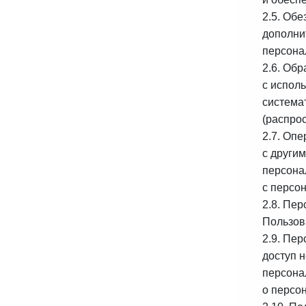
2.5. Об
дополни
персона
2.6. Об
с испол
системат
(распро
2.7. Оп
с други
персона
с персо
2.8. Пе
Пользов
2.9. Пе
доступ 
персона
о персо