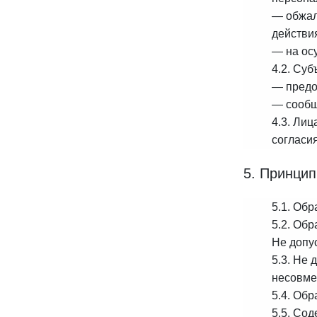
— обжал
действи
— на ос
4.2. Су
— предо
— сообщ
4.3. Ли
согласия
5. Принци
5.1. Об
5.2. Об
Не допу
5.3. Не
несовме
5.4. Об
5.5. Со