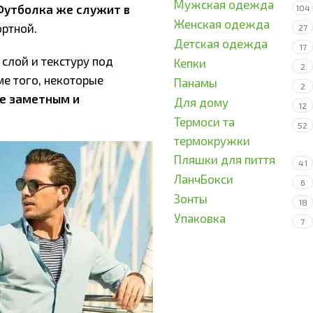
Мужская одежда
Футболка же служит в
104
Женская одежда
ортной.
27
Детская одежда
17
 слой и текстуру под
Кепки
2
ме того, некоторые
Панамы
2
е заметным и
Для дому
12
Термоси та
52
термокружки
Пляшки для пиття
41
ЛанчБокси
6
Зонты
18
Упаковка
7