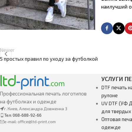
наилучший об
Newer
5 простых правил по уходу за футболкой
УСЛУГИ П
DTF печать н
Профессиональная печать логотипов
рулоне
на футболках и одежде
UV DTF (УФ Д
г. Киев, Александра Довженка 3
для твердых
Тел: 068-688-92-66
Оптовая печа
e-mail: office@ltd-print.com
одежде