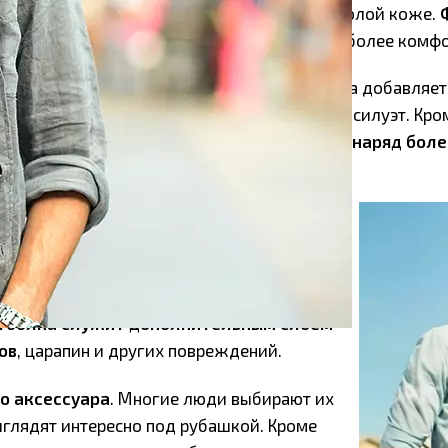
антом, но она будет не очень удобной на голой коже.
ра между кожей и рубашкой
, делая носку более комф
болки улучшают внешний вид рубашки
. Она добавляет
оздаст дополнительный объем и улучшит ее силуэт. Кро
добавить яркий цвет или узор, что
сделает наряд боле
иной, почему футболки носят под
яется защита
. В некоторых ситуациях,
а на стройке или другой физически
 носить только рубашку будет
тболка служит дополнительным слоем
ов
, царапин и других повреждений.
о аксессуара
. Многие люди выбирают их
ыглядят интересно под рубашкой. Кроме