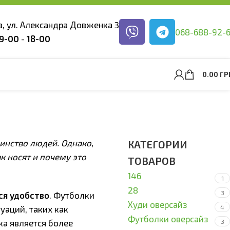
ев, ул. Александра Довженка 3
068-688-92-
9-00
-
18-00
0.00
ГР
ками?
инство людей. Однако,
КАТЕГОРИИ
к носят и почему это
ТОВАРОВ
146
1
28
3
ся удобство
. Футболки
Худи оверсайз
4
уаций, таких как
Футболки оверсайз
ка является более
3