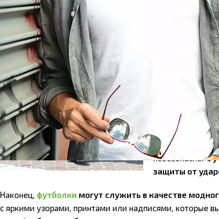
подходящим вари
качестве барье
Кроме того,
фут
рубашкой, что с
футболки могут 
интересным
.
Еще
одной прич
рубашками, явл
таких как работ
тяжелой работе,
небезопасно.
Фу
защиты от удар
Наконец,
футболки
могут служить в качестве модног
с яркими узорами, принтами или надписями, которые в