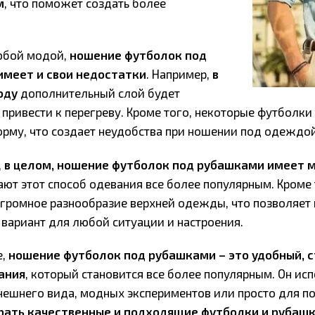
м
, что поможет создать более
любой модой,
ношение футболок под
меет и свои недостатки
. Например,
в
оду
дополнительный слой будет
 привести к перегреву. Кроме того, некоторые футболк
орму, что создает неудобства при ношении под одеждой
,
в целом, ношение футболок под рубашками имеет
ют этот способ одевания все более популярным. Кроме 
огромное разнообразие верхней одежды, что позволяет
вариант для любой ситуации и настроения.
е,
ношение футболок под рубашками – это удобный, 
ания
, который становится все более популярным. Он ис
нешнего вида, модных экспериментов или просто для п
рать качественные и подходящие футболки и рубаш