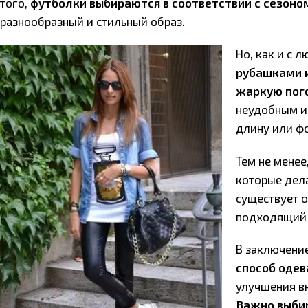
того,
футболки выбираются в соответствии с сезоно
разнообразный и стильный образ.
Но, как и с 
рубашками и
жаркую пог
неудобным и
длину или ф
Тем не менее
которые дела
существует 
подходящий 
В заключени
способ одев
улучшения в
Важно выби