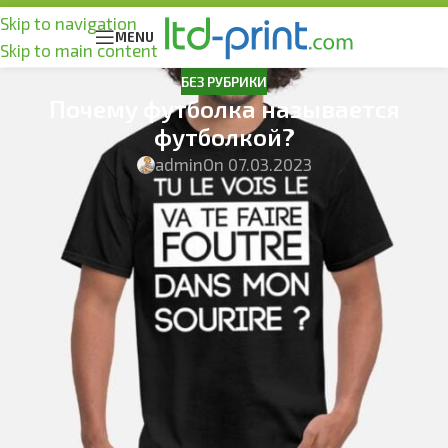
Skip to navigation
MENU
Skip to main content
БЕЗ РУБРИКИ
Почему футболка называется
футболкой?
admin
On 07.03.2023
Футболка – одна из самых распространенных и
популярных одежды в мире. Ее название, казалось бы,
должно быть очевидным и легко объяснимым – ведь
это просто рубашка с коротким рукавом. Но почему
именно “футболка”? Давайте разберемся.
Основные версии: