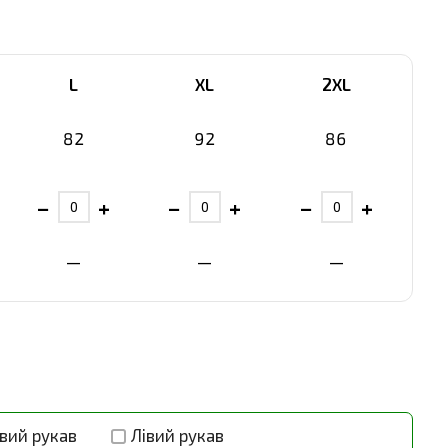
L
XL
2XL
82
92
86
−
+
−
+
−
+
—
—
—
вий рукав
Лівий рукав