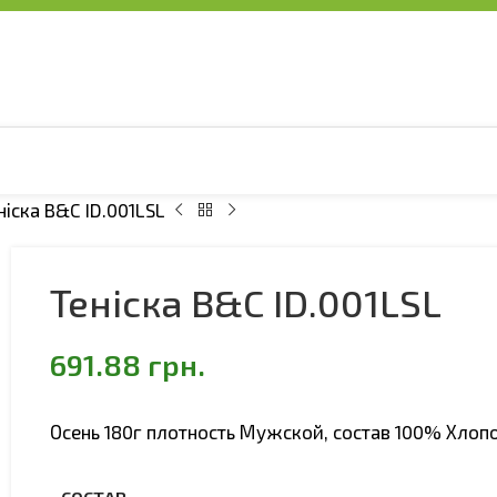
ніска B&C ID.001LSL
Теніска B&C ID.001LSL
691.88
грн.
Осень 180г плотность Мужской, состав 100% Хлоп