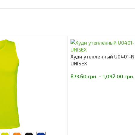
Худи утепленный U0401-N
UNISEX
873.60
грн.
–
1,092.00
грн.