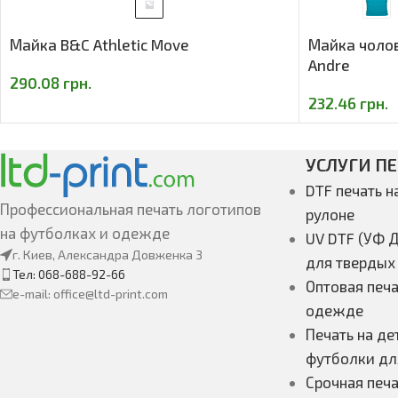
Майка B&C Athletic Move
Майка чолов
Andre
290.08
грн.
232.46
грн.
УСЛУГИ П
DTF печать н
Профессиональная печать логотипов
рулоне
на футболках и одежде
UV DTF (УФ Д
г. Киев, Александра Довженка 3
для твердых
Тел: 068-688-92-66
Оптовая печа
e-mail: office@ltd-print.com
одежде
Печать на де
футболки дл
Срочная печа