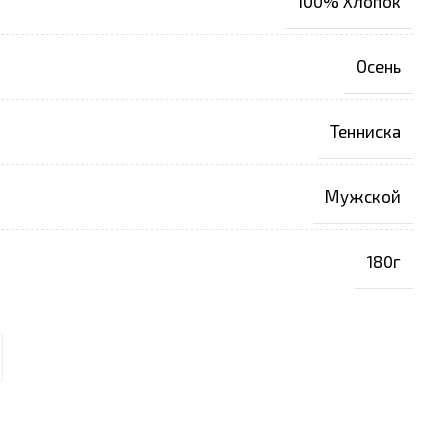
100% Хлопок
Осень
Тенниска
Мужской
180г