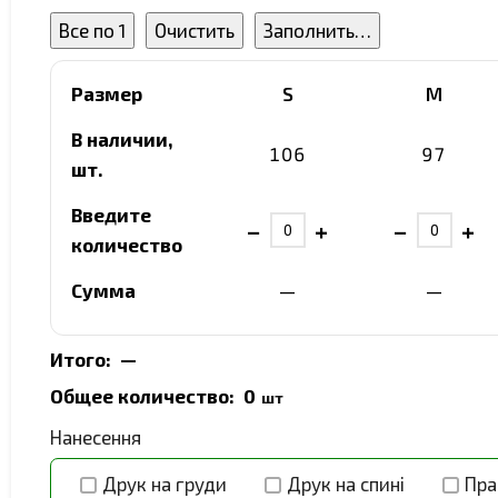
Все по 1
Очистить
Заполнить…
Размер
S
M
В наличии,
106
97
шт.
Введите
−
+
−
+
количество
Сумма
—
—
Итого:
—
Общее количество:
0
шт
Нанесення
Друк на груди
Друк на спині
Пра