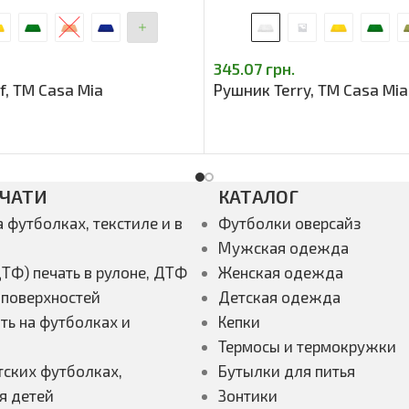
345.07
грн.
f, TM Casa Mia
Рушник Terry, TM Casa Mia
ЕЧАТИ
КАТАЛОГ
а футболках, текстиле и в
Футболки оверсайз
Мужская одежда
ТФ) печать в рулоне, ДТФ
Женская одежда
 поверхностей
Детская одежда
ть на футболках и
Кепки
Термосы и термокружки
тских футболках,
Бутылки для питья
я детей
Зонтики