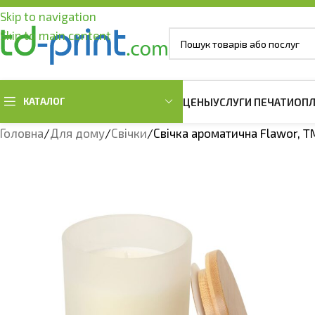
Skip to navigation
Skip to main content
КАТАЛОГ
ЦЕНЫ
УСЛУГИ ПЕЧАТИ
ОПЛ
Головна
Для дому
Свічки
Свічка ароматична Flawor, T
ОДЕЖДА ОВЕРСАЙЗ
МУЖСКАЯ ОДЕЖДА
ЖЕНСКАЯ ОДЕ
Футболки оверсайз
Мужские футболки
Женские футб
Худи оверсайз
Мужские Тенниски Поло
Женские Тенни
Мужские свитшоты
Женские свит
Мужские Худи и Регланы
Женские Худи 
Женские жиле