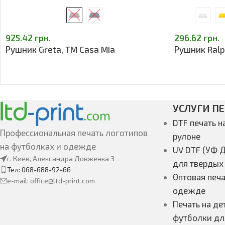
925.42
грн.
296.62
грн.
Рушник Greta, TM Casa Mia
Рушник Ralp
УСЛУГИ П
DTF печать н
Профессиональная печать логотипов
рулоне
на футболках и одежде
UV DTF (УФ Д
г. Киев, Александра Довженка 3
для твердых
Тел: 068-688-92-66
Оптовая печа
e-mail: office@ltd-print.com
одежде
Печать на де
футболки дл