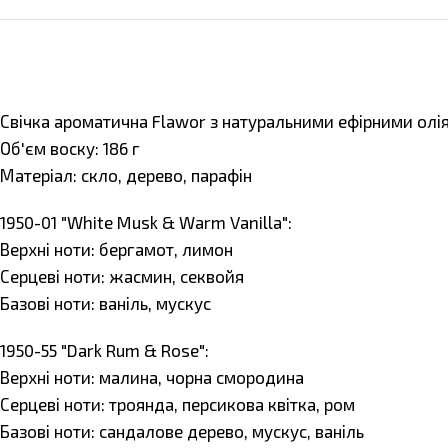
Свічка ароматична Flawor з натуральними ефірними олі
Об'єм воску: 186 г
Матеріал: скло, дерево, парафін
1950-01 "White Musk & Warm Vanilla":
Верхні ноти: бергамот, лимон
Серцеві ноти: жасмин, секвойя
Базові ноти: ваніль, мускус
1950-55 "Dark Rum & Rose":
Верхні ноти: малина, чорна смородина
Серцеві ноти: троянда, персикова квітка, ром
Базові ноти: сандалове дерево, мускус, ваніль