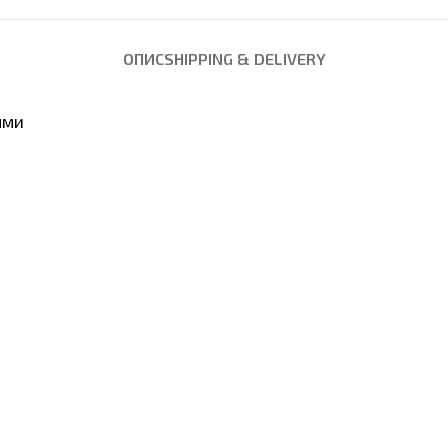
ОПИС
SHIPPING & DELIVERY
ями